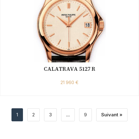
CALATRAVA 5127 R
21 960 €
1
2
3
…
9
Suivant »