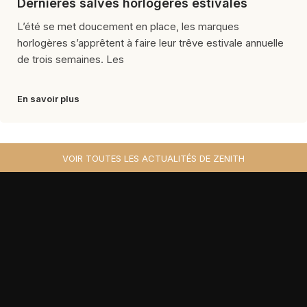
Dernières salves horlogères estivales
L’été se met doucement en place, les marques
horlogères s’apprêtent à faire leur trêve estivale annuelle
de trois semaines. Les
En savoir plus
VOIR TOUTES LES ACTUALITÉS DE ZENITH