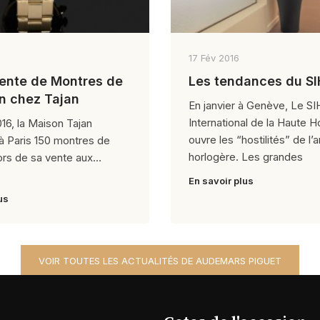
17 Fév 2016
Vente de Montres de
Les tendances du S
on chez Tajan
En janvier à Genève, Le SI
International de la Haute H
016, la Maison Tajan
ouvre les “hostilités” de l’
à Paris 150 montres de
horlogère. Les grandes
lors de sa vente aux
En savoir plus
us
VOIR TOUTES LES ACTUALITÉS DE AUDEMARS PIGUET