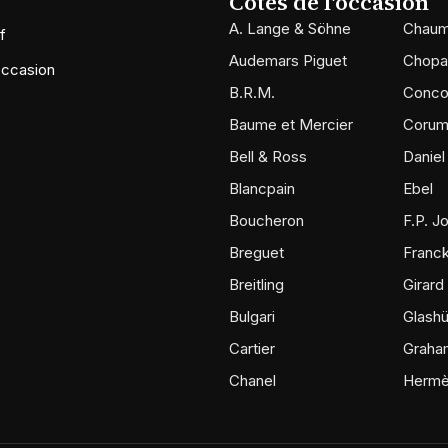
Cotes de l'occasion
A. Lange & Söhne
Chaum
f
Audemars Piguet
Chopa
occasion
B.R.M.
Conco
Baume et Mercier
Coru
Bell & Ross
Daniel
Blancpain
Ebel
Boucheron
F.P. J
Breguet
Franck
Breitling
Girard
Bulgari
Glashü
Cartier
Graha
Chanel
Herm