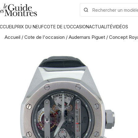
CCUEIL
PRIX DU NEUF
COTE DE L’OCCASION
ACTUALITÉ
VIDÉOS
Accueil
/
Cote de l'occasion
/
Audemars Piguet
/
Concept Roya