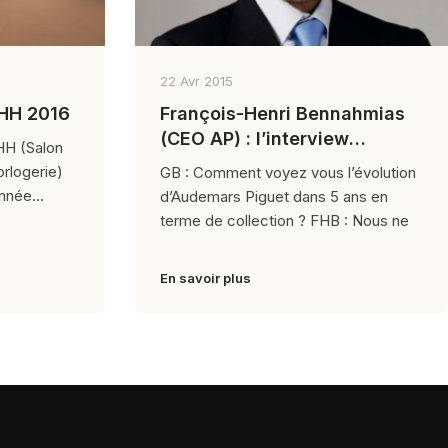
22 Avr 2015
IHH 2016
François-Henri Bennahmias
(CEO AP) : l’interview
HH (Salon
exclusive
orlogerie)
GB : Comment voyez vous l’évolution
année
d’Audemars Piguet dans 5 ans en
terme de collection ? FHB : Nous ne
En savoir plus