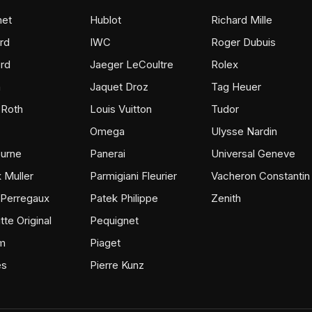
et
Hublot
Richard Mille
rd
IWC
Roger Dubuis
rd
Jaeger LeCoultre
Rolex
m
Jaquet Droz
Tag Heuer
 Roth
Louis Vuitton
Tudor
Omega
Ulysse Nardin
ourne
Panerai
Universal Geneve
 Muller
Parmigiani Fleurier
Vacheron Constantin
 Perregaux
Patek Philippe
Zenith
tte Original
Pequignet
m
Piaget
ès
Pierre Kunz