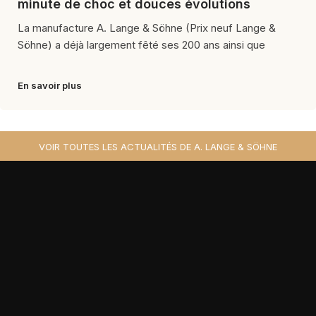
minute de choc et douces évolutions
La manufacture A. Lange & Söhne (Prix neuf Lange &
Söhne) a déjà largement fêté ses 200 ans ainsi que
En savoir plus
VOIR TOUTES LES ACTUALITÉS DE A. LANGE & SÖHNE