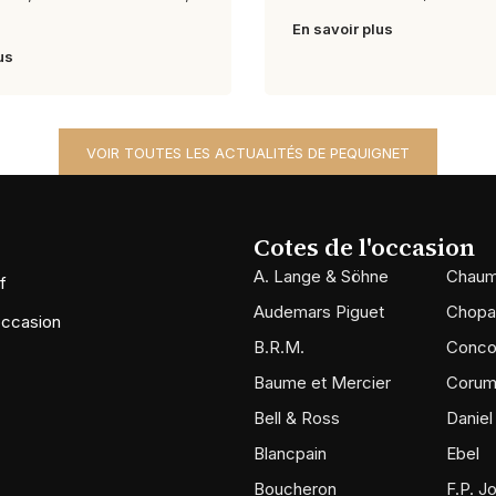
En savoir plus
us
VOIR TOUTES LES ACTUALITÉS DE PEQUIGNET
Cotes de l'occasion
A. Lange & Söhne
Chaum
f
Audemars Piguet
Chopa
occasion
B.R.M.
Conco
Baume et Mercier
Coru
Bell & Ross
Daniel
Blancpain
Ebel
Boucheron
F.P. J