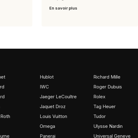
En savoir plus
et
Hublot
Richard Mille
rd
IWC
Roger Dubuis
rd
Jaeger LeCoultre
Rolex
m
Jaquet Droz
Tag Heuer
 Roth
Louis Vuitton
Tudor
Omega
Ulysse Nardin
ourne
Panerai
Universal Geneve