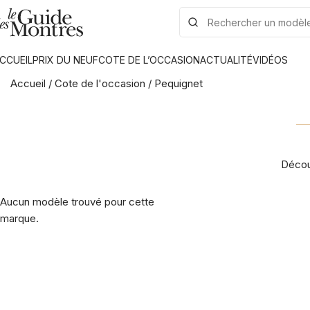
CCUEIL
PRIX DU NEUF
COTE DE L’OCCASION
ACTUALITÉ
VIDÉOS
Accueil
/
Cote de l'occasion
/
Pequignet
Décou
Aucun modèle trouvé pour cette
marque.