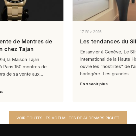
17 Fév 2016
Vente de Montres de
Les tendances du S
on chez Tajan
En janvier à Genève, Le SI
International de la Haute H
016, la Maison Tajan
ouvre les “hostilités” de l’
à Paris 150 montres de
horlogère. Les grandes
lors de sa vente aux
En savoir plus
us
VOIR TOUTES LES ACTUALITÉS DE AUDEMARS PIGUET