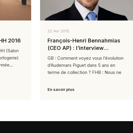
22 Avr 2015
IHH 2016
François-Henri Bennahmias
(CEO AP) : l’interview
HH (Salon
exclusive
orlogerie)
GB : Comment voyez vous l’évolution
année
d’Audemars Piguet dans 5 ans en
terme de collection ? FHB : Nous ne
En savoir plus