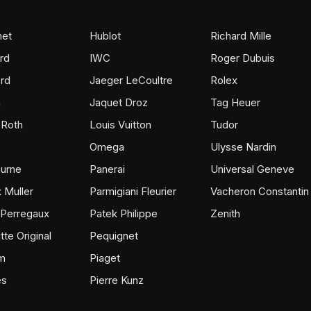
et
Hublot
Richard Mille
rd
IWC
Roger Dubuis
rd
Jaeger LeCoultre
Rolex
m
Jaquet Droz
Tag Heuer
 Roth
Louis Vuitton
Tudor
Omega
Ulysse Nardin
ourne
Panerai
Universal Geneve
 Muller
Parmigiani Fleurier
Vacheron Constantin
 Perregaux
Patek Philippe
Zenith
tte Original
Pequignet
m
Piaget
ès
Pierre Kunz