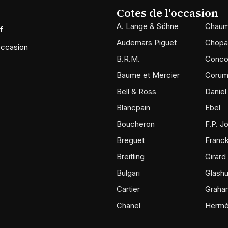
Cotes de l'occasion
A. Lange & Söhne
Chaum
f
Audemars Piguet
Chopa
occasion
B.R.M.
Conco
Baume et Mercier
Coru
Bell & Ross
Daniel
Blancpain
Ebel
Boucheron
F.P. J
Breguet
Franck
Breitling
Girard
Bulgari
Glashü
Cartier
Graha
Chanel
Herm