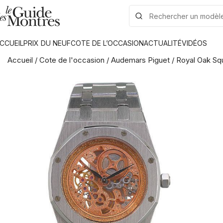
CCUEIL
PRIX DU NEUF
COTE DE L’OCCASION
ACTUALITÉ
VIDÉOS
Accueil
/
Cote de l'occasion
/
Audemars Piguet
/
Royal Oak Sq