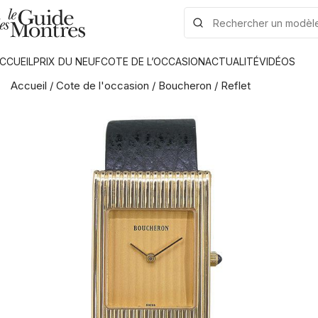
CCUEIL
PRIX DU NEUF
COTE DE L’OCCASION
ACTUALITÉ
VIDÉOS
Accueil
/
Cote de l'occasion
/
Boucheron
/
Reflet