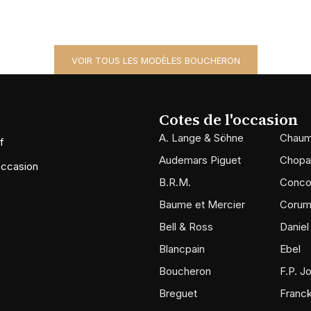
VOIR TOUS LES MODÈLES BOUCHERON
Cotes de l'occasion
A. Lange & Söhne
Chaum
f
Audemars Piguet
Chopa
occasion
B.R.M.
Conco
Baume et Mercier
Coru
Bell & Ross
Daniel
Blancpain
Ebel
Boucheron
F.P. J
Breguet
Franck