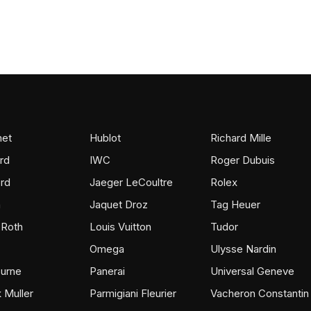
et
Hublot
Richard Mille
rd
IWC
Roger Dubuis
rd
Jaeger LeCoultre
Rolex
m
Jaquet Droz
Tag Heuer
 Roth
Louis Vuitton
Tudor
Omega
Ulysse Nardin
ourne
Panerai
Universal Geneve
 Muller
Parmigiani Fleurier
Vacheron Constantin