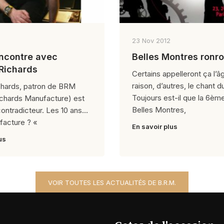
23 Nov 2012
ncontre avec
Belles Montres ronr
Richards
Certains appelleront ça l’â
raison, d’autres, le chant 
chards, patron de BRM
Toujours est-il que la 6èm
ichards Manufacture) est
Belles Montres,
contradicteur. Les 10 ans
facture ? «
En savoir plus
us
VOIR TOUTES LES ACTUALITÉS DE B.R.M.