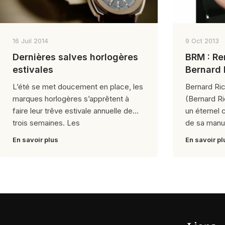
16 Juil 2014
9 Oct 2013
Dernières salves horlogères
BRM : Re
estivales
Bernard 
L’été se met doucement en place, les
Bernard Ri
marques horlogères s’apprêtent à
(Bernard R
faire leur trêve estivale annuelle de
un éternel 
trois semaines. Les
de sa manu
En savoir plus
En savoir pl