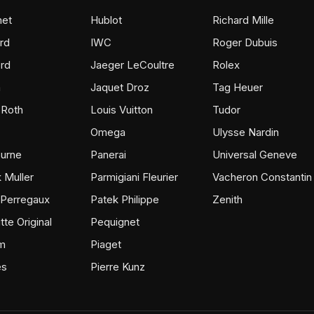
et
Hublot
Richard Mille
rd
IWC
Roger Dubuis
rd
Jaeger LeCoultre
Rolex
m
Jaquet Droz
Tag Heuer
 Roth
Louis Vuitton
Tudor
Omega
Ulysse Nardin
ourne
Panerai
Universal Geneve
 Muller
Parmigiani Fleurier
Vacheron Constantin
 Perregaux
Patek Philippe
Zenith
tte Original
Pequignet
m
Piaget
ès
Pierre Kunz