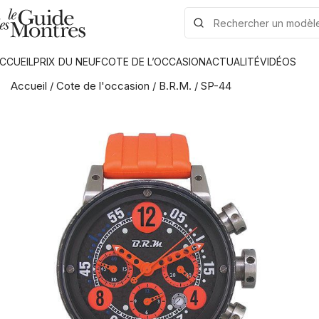
CCUEIL
PRIX DU NEUF
COTE DE L’OCCASION
ACTUALITÉ
VIDÉOS
Accueil
/
Cote de l'occasion
/
B.R.M.
/
SP-44