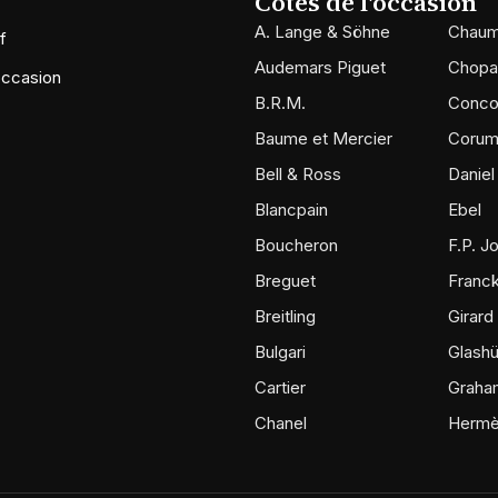
Cotes de l'occasion
A. Lange & Söhne
Chaum
f
Audemars Piguet
Chopa
occasion
B.R.M.
Conco
Baume et Mercier
Coru
Bell & Ross
Daniel
Blancpain
Ebel
Boucheron
F.P. J
Breguet
Franck
Breitling
Girard
Bulgari
Glashü
Cartier
Graha
Chanel
Herm