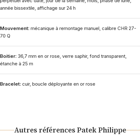
perpétuel avec date, jour de la semaine, mois, phase de lune,
année bissextile, affichage sur 24 h
Mouvement:
mécanique à remontage manuel, calibre CHR 27-
70 Q
Boitier:
36,7 mm en or rose, verre saphir, fond transparent,
étanche à 25 m
Bracelet:
cuir, boucle déployante en or rose
Autres références Patek Philippe