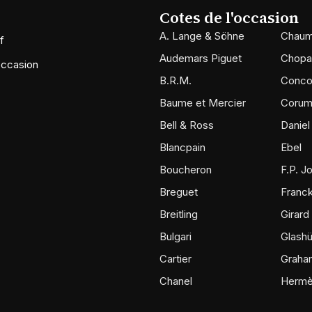
Cotes de l'occasion
A. Lange & Söhne
Chaum
f
Audemars Piguet
Chopa
occasion
B.R.M.
Conco
Baume et Mercier
Coru
Bell & Ross
Daniel
Blancpain
Ebel
Boucheron
F.P. J
Breguet
Franck
Breitling
Girard
Bulgari
Glashü
Cartier
Graha
Chanel
Herm