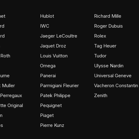
et
Hublot
Richard Mille
rd
IWC
Roger Dubuis
rd
Jaeger LeCoultre
Rolex
m
Jaquet Droz
Tag Heuer
 Roth
Louis Vuitton
Tudor
Omega
Ulysse Nardin
ourne
Panerai
Universal Geneve
 Muller
Parmigiani Fleurier
Vacheron Constantin
 Perregaux
Patek Philippe
Zenith
tte Original
Pequignet
m
Piaget
ès
Pierre Kunz