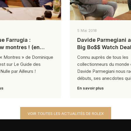
5 Mai 2018
e Farrugia :
Davide Parmegiani a
ew montres ! (en
Big Bo$$ Watch Dea
)
w « Montres » de Dominique
Connu auprès de tous les
’est sur Le Guide des
collectionneurs du monde e
ulle par Ailleurs !
Davide Parmegiani nous r
débuts, ses anecdotes qui
us
En savoir plus
VOIR TOUTES LES ACTUALITÉS DE ROLEX