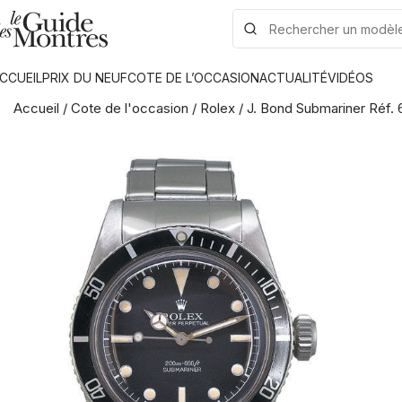
CCUEIL
PRIX DU NEUF
COTE DE L’OCCASION
ACTUALITÉ
VIDÉOS
Accueil
/
Cote de l'occasion
/
Rolex
/
J. Bond Submariner Réf. 