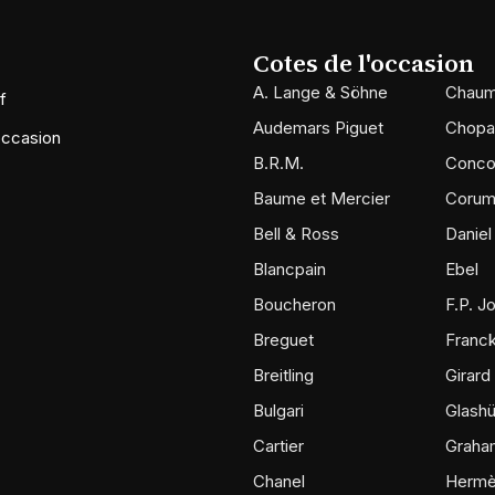
Cotes de l'occasion
A. Lange & Söhne
Chaum
f
Audemars Piguet
Chopa
occasion
B.R.M.
Conco
Baume et Mercier
Coru
Bell & Ross
Daniel
Blancpain
Ebel
Boucheron
F.P. J
Breguet
Franck
Breitling
Girard
Bulgari
Glashü
Cartier
Graha
Chanel
Herm