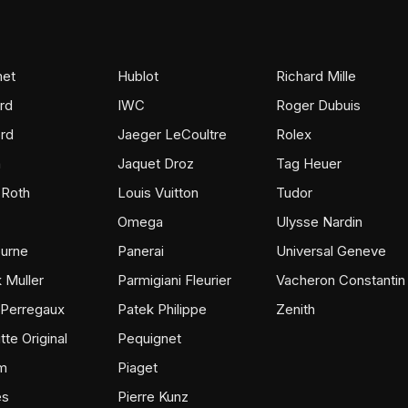
et
Hublot
Richard Mille
rd
IWC
Roger Dubuis
rd
Jaeger LeCoultre
Rolex
m
Jaquet Droz
Tag Heuer
 Roth
Louis Vuitton
Tudor
Omega
Ulysse Nardin
ourne
Panerai
Universal Geneve
 Muller
Parmigiani Fleurier
Vacheron Constantin
 Perregaux
Patek Philippe
Zenith
tte Original
Pequignet
m
Piaget
ès
Pierre Kunz