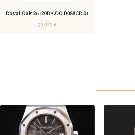
Royal Oak 26120BA.OO.D088CR.01
28 970 €