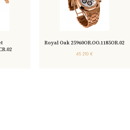
et
Royal Oak 25960OR.OO.1185OR.02
CR.02
45 210 €