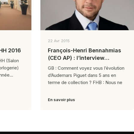
22 Avr 2015
IHH 2016
François-Henri Bennahmias
(CEO AP) : l’interview
HH (Salon
exclusive
orlogerie)
GB : Comment voyez vous l’évolution
année
d’Audemars Piguet dans 5 ans en
terme de collection ? FHB : Nous ne
En savoir plus