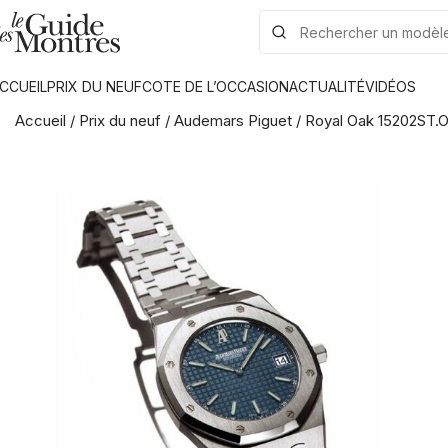
CCUEIL
PRIX DU NEUF
COTE DE L’OCCASION
ACTUALITÉ
VIDÉOS
Accueil
/
Prix du neuf
/
Audemars Piguet
/
Royal Oak 15202ST.