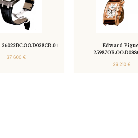
 26022BC.OO.D028CR.01
Edward Pigu
25987OR.OO.D088
37 600 €
28 210 €