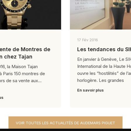
17 Fév 2016
Vente de Montres de
Les tendances du S
on chez Tajan
En janvier à Genève, Le SI
International de la Haute H
016, la Maison Tajan
ouvre les “hostilités” de l’
à Paris 150 montres de
horlogère. Les grandes
lors de sa vente aux
En savoir plus
us
VOIR TOUTES LES ACTUALITÉS DE AUDEMARS PIGUET