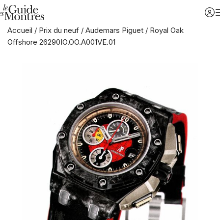
Accueil
/
Prix du neuf
/
Audemars Piguet
/
Royal Oak
Offshore 26290IO.OO.A001VE.01