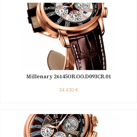
Millenary 26145OR.OO.D093CR.01
34 430 €