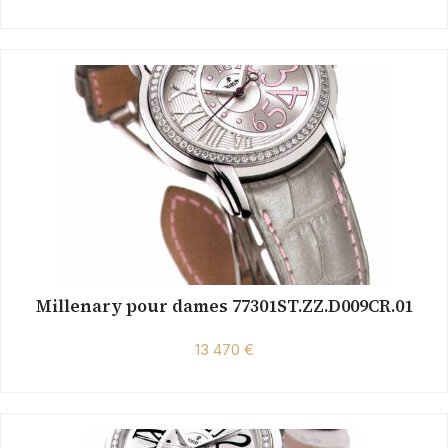
Millenary pour dames 77301ST.ZZ.D009CR.01
13 470 €