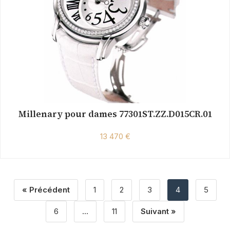
Millenary pour dames 77301ST.ZZ.D015CR.01
13 470 €
« Précédent
1
2
3
4
5
6
…
11
Suivant »