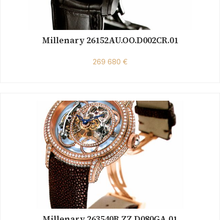
Millenary 26152AU.OO.D002CR.01
269 680 €
Millenary 263540R.ZZ.D080GA.01