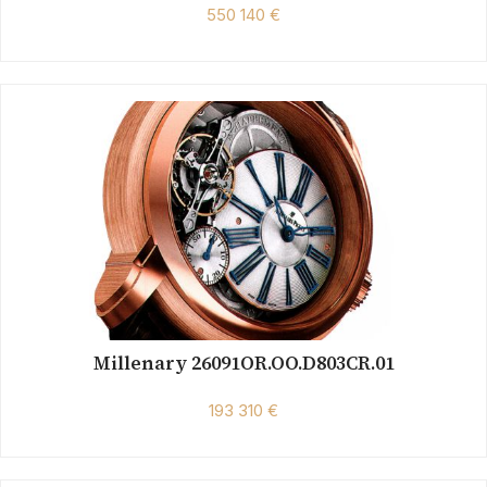
550 140 €
Millenary 26091OR.OO.D803CR.01
193 310 €