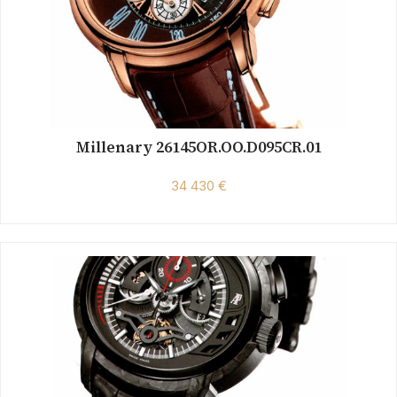
Millenary 26145OR.OO.D095CR.01
34 430 €