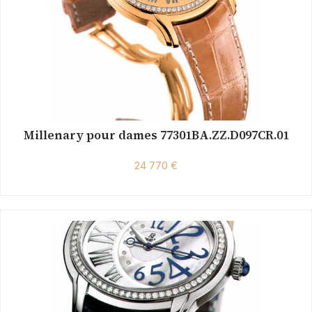
Millenary pour dames 77301BA.ZZ.D097CR.01
24 770 €