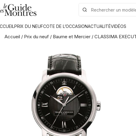
CCUEIL
PRIX DU NEUF
COTE DE L’OCCASION
ACTUALITÉ
VIDÉOS
Accueil
/
Prix du neuf
/
Baume et Mercier
/
CLASSIMA EXECUT