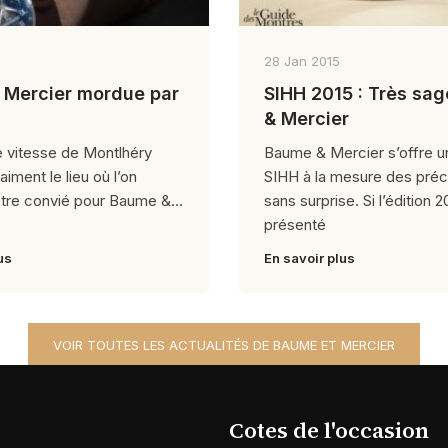
28 Jan 2015
Mercier mordue par
SIHH 2015 : Très sa
a
& Mercier
 vitesse de Montlhéry
Baume & Mercier s’offre 
aiment le lieu où l’on
SIHH à la mesure des préc
être convié pour Baume &
sans surprise. Si l’édition 2
présenté
us
En savoir plus
VOIR TOUTES LES ACTUALITÉS DE BAUME ET MERCIER
Cotes de l'occasion