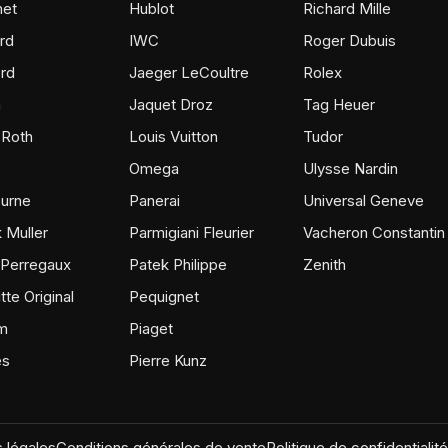
et
Hublot
Richard Mille
rd
IWC
Roger Dubuis
rd
Jaeger LeCoultre
Rolex
m
Jaquet Droz
Tag Heuer
 Roth
Louis Vuitton
Tudor
Omega
Ulysse Nardin
ourne
Panerai
Universal Geneve
 Muller
Parmigiani Fleurier
Vacheron Constantin
 Perregaux
Patek Philippe
Zenith
tte Original
Pequignet
m
Piaget
ès
Pierre Kunz
 légales
Conditions générales de vente
Politique de confidentialité