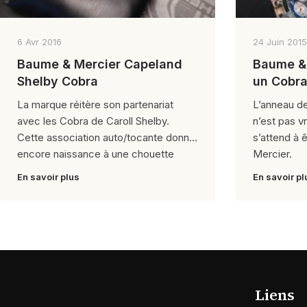
6 Avr 2016
24 Juin 2015
Baume & Mercier Capeland
Baume & 
Shelby Cobra
un Cobr
La marque réitère son partenariat
L’anneau de
avec les Cobra de Caroll Shelby.
n’est pas vr
Cette association auto/tocante donne
s’attend à 
encore naissance à une chouette
Mercier.
En savoir plus
En savoir pl
Liens