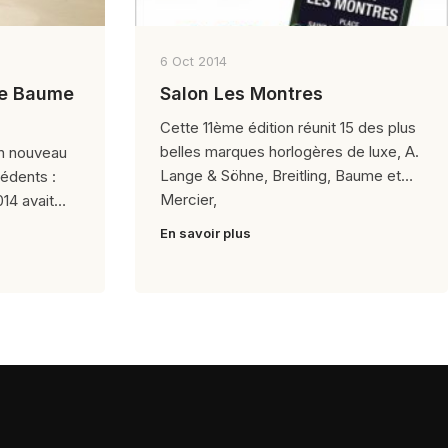
6 Oct 2014
ge Baume
Salon Les Montres
Cette 11ème édition réunit 15 des plus
belles marques horlogères de luxe, A.
un nouveau
Lange & Söhne, Breitling, Baume et
édents :
Mercier,
014 avait
En savoir plus