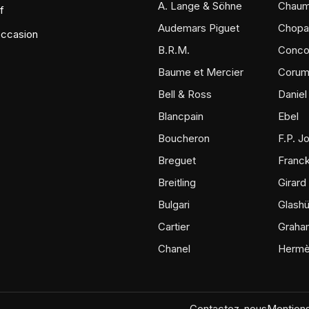
A. Lange & Söhne
Chaum
f
Audemars Piguet
Chopa
occasion
B.R.M.
Conco
Baume et Mercier
Coru
Bell & Ross
Daniel
Blancpain
Ebel
Boucheron
F.P. J
Breguet
Franck
Breitling
Girard
Bulgari
Glashü
Cartier
Graha
Chanel
Herm
Contactez-nous
Mentions