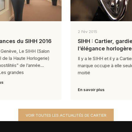
2 Fév 2015
ances du SIHH 2016
SIHH : Cartier, gardi
l’élégance horlogère
à Genève, Le SIHH (Salon
al de la Haute Horlogerie)
Il y a le SIHH et il y a Cartie
ostilités” de l’année
marque occupe à elle seul
 Les grandes
moitié
us
En savoir plus
VOIR TOUTES LES ACTUALITÉS DE CARTIER