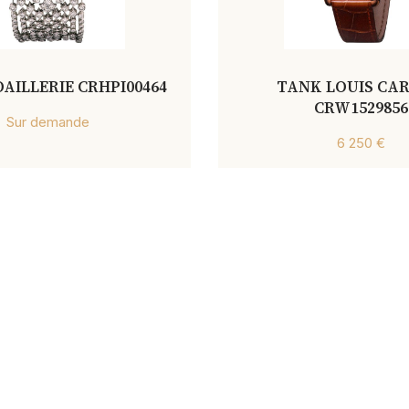
AILLERIE CRHPI00464
TANK LOUIS CAR
CRW1529856
Sur demande
6 250 €