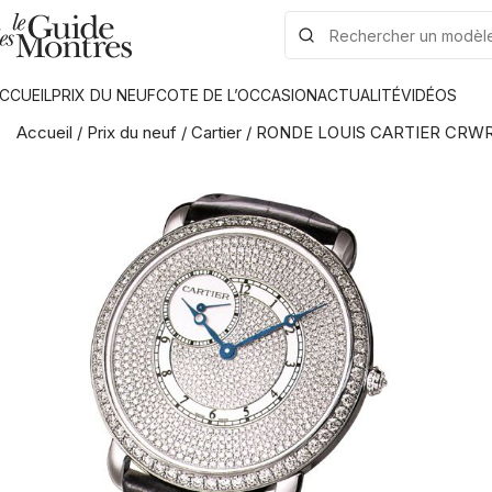
CCUEIL
PRIX DU NEUF
COTE DE L’OCCASION
ACTUALITÉ
VIDÉOS
Accueil
/
Prix du neuf
/
Cartier
/
RONDE LOUIS CARTIER CRW