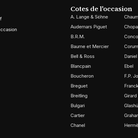
Cotes de l'occasion
A. Lange & Söhne
Chaum
f
Audemars Piguet
Chopa
occasion
B.R.M.
Conco
Baume et Mercier
Coru
Bell & Ross
Daniel
Blancpain
Ebel
Boucheron
F.P. J
Breguet
Franck
Breitling
Girard
Bulgari
Glashü
Cartier
Graha
Chanel
Herm