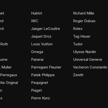
et
Hublot
Richard Mille
rd
IWC
Roger Dubuis
rd
Jaeger LeCoultre
Rolex
m
Jaquet Droz
Tag Heuer
 Roth
Louis Vuitton
Tudor
Omega
Ulysse Nardin
ourne
Panerai
Universal Geneve
 Muller
Parmigiani Fleurier
Vacheron Constantin
 Perregaux
Patek Philippe
Zenith
tte Original
Pequignet
m
Piaget
ès
Pierre Kunz