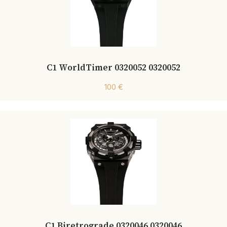
C1 WorldTimer 0320052 0320052
100 €
C1 Biretrograde 0320046 0320046