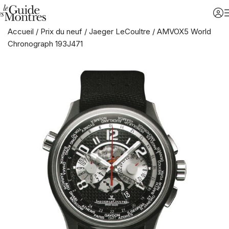
Accueil
/
Prix du neuf
/
Jaeger LeCoultre
/
AMVOX5 World
Chronograph 193J471