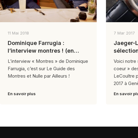
11 Mai 2018
7 Mar 2017
Dominique Farrugia :
Jaeger-L
l’interview montres ! (en
sélectio
intégrule)
L’interview « Montres » de Dominique
Voici notre
Farrugia, c’est sur Le Guide des
coeur » de
Montres et Nulle par Ailleurs !
LeCoultre p
2017 à Genè
Master
En savoir plus
En savoir pl