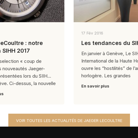
17 Fév 2016
eCoultre : notre
Les tendances du S
n SIHH 2017
En janvier à Genève, Le SI
International de la Haute H
 selection « coup de
ouvre les “hostilités” de l’
s nouveautés Jaeger-
horlogère. Les grandes
résentées lors du SIIH
ve. Ci-dessus, la nouvelle
En savoir plus
us
VOIR TOUTES LES ACTUALITÉS DE JAEGER LECOULTRE