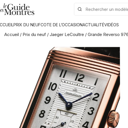
CCUEIL
PRIX DU NEUF
COTE DE L’OCCASION
ACTUALITÉ
VIDÉOS
Accueil
/
Prix du neuf
/
Jaeger LeCoultre
/
Grande Reverso 97