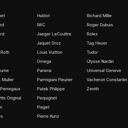
et
Hublot
Richard Mille
rd
IWC
Roger Dubuis
rd
Jaeger LeCoultre
Rolex
m
Jaquet Droz
Tag Heuer
 Roth
Louis Vuitton
Tudor
Omega
Ulysse Nardin
ourne
Panerai
Universal Geneve
 Muller
Parmigiani Fleurier
Vacheron Constantin
 Perregaux
Patek Philippe
Zenith
tte Original
Pequignet
m
Piaget
ès
Pierre Kunz