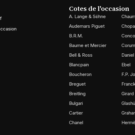
Cotes de l'occasion
A. Lange & Söhne
Chaum
f
Audemars Piguet
Chopa
occasion
B.R.M.
Conco
Baume et Mercier
Coru
Bell & Ross
Daniel
Blancpain
Ebel
Boucheron
F.P. J
Breguet
Franck
Breitling
Girard
Bulgari
Glashü
Cartier
Graha
Chanel
Herm