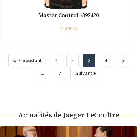
Master Control 1392420
11 900 €
« Précédent
1
2
3
4
5
…
7
Suivant »
Actualités de Jaeger LeCoultre