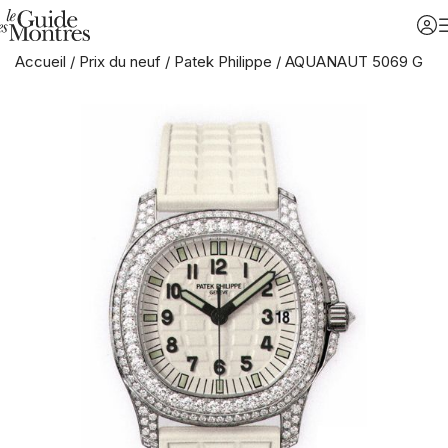
Accueil
/
Prix du neuf
/
Patek Philippe
/
AQUANAUT 5069 G