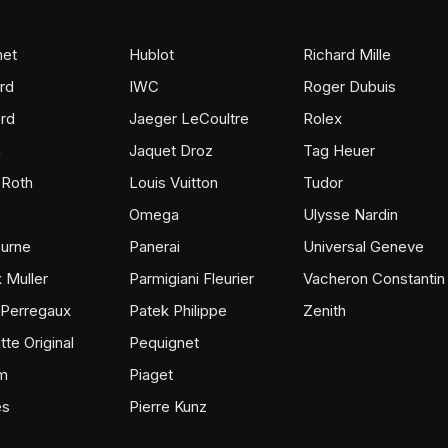
et
Hublot
Richard Mille
rd
IWC
Roger Dubuis
rd
Jaeger LeCoultre
Rolex
m
Jaquet Droz
Tag Heuer
 Roth
Louis Vuitton
Tudor
Omega
Ulysse Nardin
ourne
Panerai
Universal Geneve
 Muller
Parmigiani Fleurier
Vacheron Constantin
 Perregaux
Patek Philippe
Zenith
tte Original
Pequignet
m
Piaget
ès
Pierre Kunz