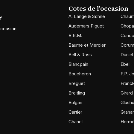
Cotes de l'occasion
A. Lange & Söhne
Chaum
f
Audemars Piguet
Chopa
occasion
B.R.M.
Conco
Baume et Mercier
Coru
Bell & Ross
Daniel
Blancpain
Ebel
Boucheron
F.P. J
Breguet
Franck
Breitling
Girard
Bulgari
Glashü
Cartier
Graha
Chanel
Herm