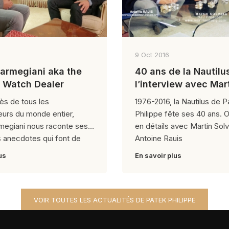
9 Oct 2016
armegiani aka the
40 ans de la Nautilus
 Watch Dealer
l’interview avec Mar
Solveig et Antoine R
ès de tous les
1976-2016, la Nautilus de P
eurs du monde entier,
Philippe fête ses 40 ans. 
megiani nous raconte ses
en détails avec Martin Sol
 anecdotes qui font de
Antoine Rauis
us
En savoir plus
VOIR TOUTES LES ACTUALITÉS DE PATEK PHILIPPE