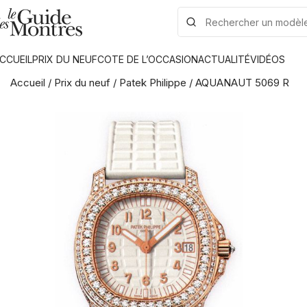
CCUEIL
PRIX DU NEUF
COTE DE L’OCCASION
ACTUALITÉ
VIDÉOS
Accueil
/
Prix du neuf
/
Patek Philippe
/
AQUANAUT 5069 R