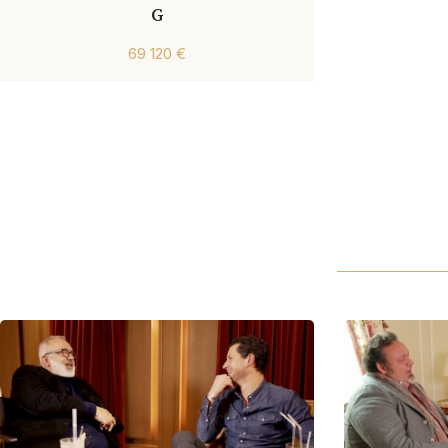
G
69 120 €