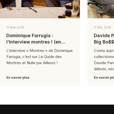
11 Mai 2018
5 Mai 2018
Dominique Farrugia :
Davide P
l’interview montres ! (en
Big Bo$$
intégrule)
L’interview « Montres » de Dominique
Connu aupr
Farrugia, c’est sur Le Guide des
collectionn
Montres et Nulle par Ailleurs !
Davide Par
débuts, ses
En savoir plus
En savoir pl