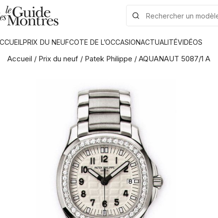
CCUEIL
PRIX DU NEUF
COTE DE L’OCCASION
ACTUALITÉ
VIDÉOS
Accueil
/
Prix du neuf
/
Patek Philippe
/
AQUANAUT 5087/1 A