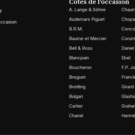
Cotes de l'occasion
A. Lange & Söhne
Chaum
f
Audemars Piguet
Chopa
occasion
B.R.M.
Conco
Baume et Mercier
Coru
Bell & Ross
Daniel
Blancpain
Ebel
Boucheron
F.P. J
Breguet
Franck
Breitling
Girard
Bulgari
Glashü
Cartier
Graha
Chanel
Herm