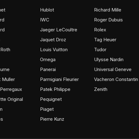
et
Hublot
Richard Mille
rd
IWC
Roger Dubuis
rd
Jaeger LeCoultre
Rolex
m
Jaquet Droz
Tag Heuer
 Roth
Louis Vuitton
Tudor
Omega
Ulysse Nardin
ourne
Panerai
Universal Geneve
 Muller
Parmigiani Fleurier
Vacheron Constantin
 Perregaux
Patek Philippe
Zenith
tte Original
Pequignet
m
Piaget
ès
Pierre Kunz