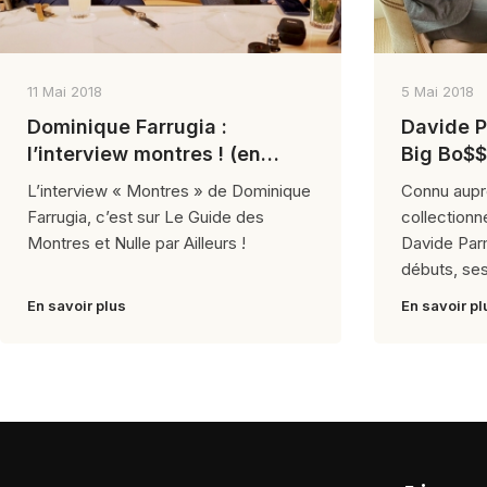
11 Mai 2018
5 Mai 2018
Dominique Farrugia :
Davide P
l’interview montres ! (en
Big Bo$$
intégrule)
L’interview « Montres » de Dominique
Connu aupr
Farrugia, c’est sur Le Guide des
collectionn
Montres et Nulle par Ailleurs !
Davide Par
débuts, ses
En savoir plus
En savoir pl