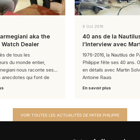
9 Oct 2016
armegiani aka the
40 ans de la Nautilus
 Watch Dealer
l’interview avec Mar
Solveig et Antoine R
ès de tous les
1976-2016, la Nautilus de P
eurs du monde entier,
Philippe fête ses 40 ans. 
megiani nous raconte ses
en détails avec Martin Sol
 anecdotes qui font de
Antoine Rauis
us
En savoir plus
VOIR TOUTES LES ACTUALITÉS DE PATEK PHILIPPE