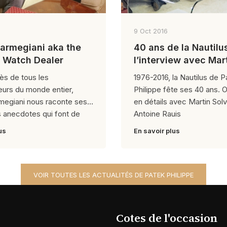
9 Oct 2016
armegiani aka the
40 ans de la Nautilus
 Watch Dealer
l’interview avec Mar
Solveig et Antoine R
ès de tous les
1976-2016, la Nautilus de P
eurs du monde entier,
Philippe fête ses 40 ans. 
megiani nous raconte ses
en détails avec Martin Sol
 anecdotes qui font de
Antoine Rauis
us
En savoir plus
VOIR TOUTES LES ACTUALITÉS DE PATEK PHILIPPE
Cotes de l'occasion