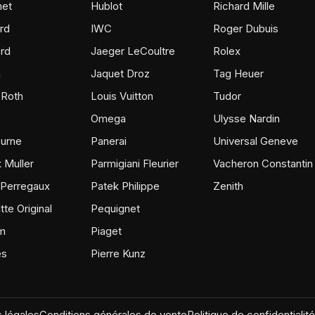
et
Hublot
Richard Mille
rd
IWC
Roger Dubuis
rd
Jaeger LeCoultre
Rolex
m
Jaquet Droz
Tag Heuer
 Roth
Louis Vuitton
Tudor
Omega
Ulysse Nardin
ourne
Panerai
Universal Geneve
 Muller
Parmigiani Fleurier
Vacheron Constantin
 Perregaux
Patek Philippe
Zenith
tte Original
Pequignet
m
Piaget
ès
Pierre Kunz
 légales
Conditions générales de vente
Politique de confidentialité