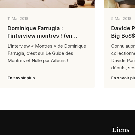
11 Mai 2018
5 Mai 2018
Dominique Farrugia :
Davide P
l’interview montres ! (en
Big Bo$$
intégrule)
L’interview « Montres » de Dominique
Connu aupr
Farrugia, c’est sur Le Guide des
collectionn
Montres et Nulle par Ailleurs !
Davide Par
débuts, ses
En savoir plus
En savoir pl
Liens