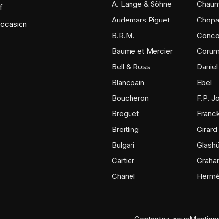
A. Lange & Söhne
Chaum
f
Audemars Piguet
Chopa
occasion
B.R.M.
Conco
Baume et Mercier
Coru
Bell & Ross
Daniel
Blancpain
Ebel
Boucheron
F.P. J
Breguet
Franck
Breitling
Girard
Bulgari
Glashü
Cartier
Graha
Chanel
Herm
Contactez-nous
Mentions