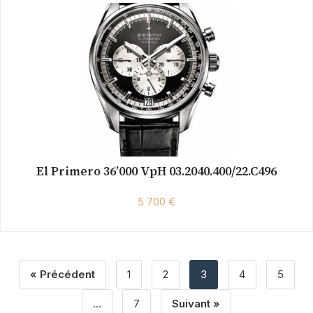
El Primero 36’000 VpH 03.2040.400/22.C496
5 700 €
« Précédent
1
2
3
4
5
…
7
Suivant »