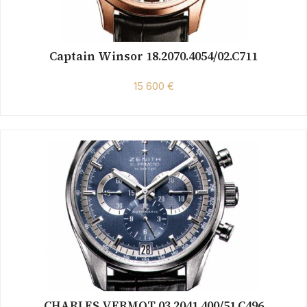
Captain Winsor 18.2070.4054/02.C711
15 600 €
CHARLES VERMOT 03.2041.400/51.C496