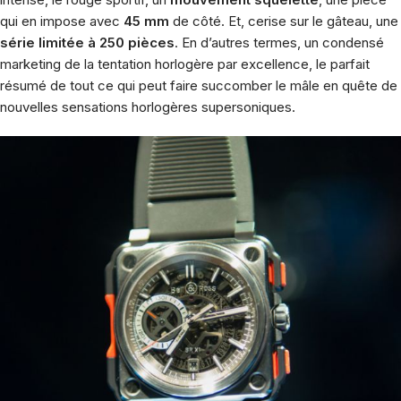
qui en impose avec
45 mm
de côté. Et, cerise sur le gâteau, une
série limitée à 250 pièces
. En d’autres termes, un condensé
marketing de la tentation horlogère par excellence, le parfait
résumé de tout ce qui peut faire succomber le mâle en quête de
nouvelles sensations horlogères supersoniques.