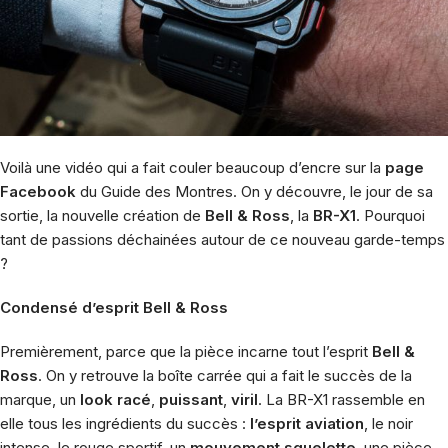
Voilà une vidéo qui a fait couler beaucoup d’encre sur la
page
Facebook
du Guide des Montres. On y découvre, le jour de sa
sortie, la nouvelle création de
Bell & Ross
, la
BR-X1
. Pourquoi
tant de passions déchainées autour de ce nouveau garde-temps
?
Condensé d’esprit Bell & Ross
Premièrement, parce que la pièce incarne tout l’esprit
Bell &
Ross
. On y retrouve la boîte carrée qui a fait le succès de la
marque, un
look racé
,
puissant
,
viril
. La BR-X1 rassemble en
elle tous les ingrédients du succès :
l’esprit aviation
, le noir
intense, le rouge sportif, un
mouvement squelette
, une pièce