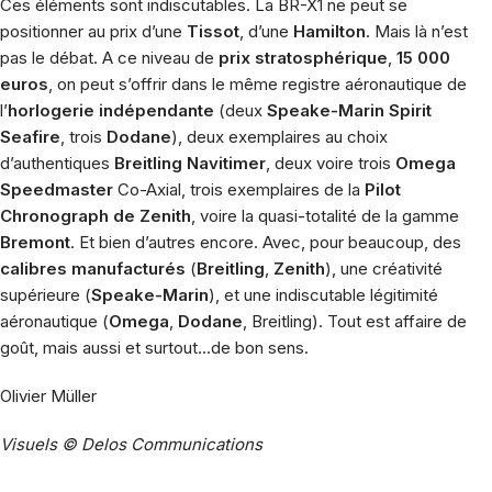
Ces éléments sont indiscutables. La BR-X1 ne peut se
positionner au prix d’une
Tissot
, d’une
Hamilton
. Mais là n’est
pas le débat. A ce niveau de
prix stratosphérique
,
15 000
euros
, on peut s’offrir dans le même registre aéronautique de
l’
horlogerie indépendante
(deux
Speake-Marin Spirit
Seafire
, trois
Dodane
), deux exemplaires au choix
d’authentiques
Breitling Navitimer
, deux voire trois
Omega
Speedmaster
Co-Axial, trois exemplaires de la
Pilot
Chronograph de Zenith
, voire la quasi-totalité de la gamme
Bremont
. Et bien d’autres encore. Avec, pour beaucoup, des
calibres manufacturés
(
Breitling
,
Zenith
), une créativité
supérieure (
Speake-Marin
), et une indiscutable légitimité
aéronautique (
Omega
,
Dodane
, Breitling). Tout est affaire de
goût, mais aussi et surtout…de bon sens.
Olivier Müller
Visuels © Delos Communications