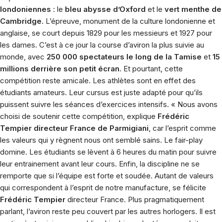
londoniennes
: le
bleu abysse d’Oxford
et le
vert menthe de
Cambridge
. L’épreuve, monument de la culture londonienne et
anglaise, se court depuis 1829 pour les messieurs et 1927 pour
les dames. C’est à ce jour la course d’aviron la plus suivie au
monde, avec
250 000 spectateurs le long de la Tamise
et
15
millions derrière son petit écran
. Et pourtant, cette
compétition reste amicale. Les athlètes sont en effet des
étudiants amateurs. Leur cursus est juste adapté pour qu’ils
puissent suivre les séances d’exercices intensifs. « Nous avons
choisi de soutenir cette compétition, explique
Frédéric
Tempier directeur France de Parmigiani
, car l’esprit comme
les valeurs qui y règnent nous ont semblé sains. Le fair-play
domine. Les étudiants se lèvent à 6 heures du matin pour suivre
leur entrainement avant leur cours. Enfin, la discipline ne se
remporte que si l’équipe est forte et soudée. Autant de valeurs
qui correspondent à l’esprit de notre manufacture, se félicite
Frédéric Tempier
directeur France. Plus pragmatiquement
parlant, l’aviron reste peu couvert par les autres horlogers. Il est