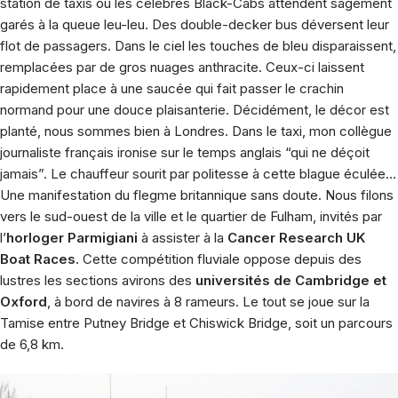
station de taxis où les célèbres Black-Cabs attendent sagement
garés à la queue leu-leu. Des double-decker bus déversent leur
flot de passagers. Dans le ciel les touches de bleu disparaissent,
remplacées par de gros nuages anthracite. Ceux-ci laissent
rapidement place à une saucée qui fait passer le crachin
normand pour une douce plaisanterie. Décidément, le décor est
planté, nous sommes bien à Londres. Dans le taxi, mon collègue
journaliste français ironise sur le temps anglais “qui ne déçoit
jamais”. Le chauffeur sourit par politesse à cette blague éculée…
Une manifestation du flegme britannique sans doute. Nous filons
vers le sud-ouest de la ville et le quartier de Fulham, invités par
l’
horloger Parmigiani
à assister à la
Cancer Research UK
Boat Races
. Cette compétition fluviale oppose depuis des
lustres les sections avirons des
universités de Cambridge et
Oxford
, à bord de navires à 8 rameurs. Le tout se joue sur la
Tamise entre Putney Bridge et Chiswick Bridge, soit un parcours
de 6,8 km.