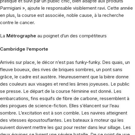
pratiqué et suivi par un public chic, bien adapté aux produits
Parmigiani », ajoute le responsable visiblement ravi. Cette année
en plus, la course est associée, noble cause, à la recherche
contre le cancer.
La
Métrographe
au poignet d’un des compétiteurs
Cambridge l’emporte
Arrivés sur place, le décor n’est pas funky-funky. Des quais, un
fleuve boueux, des rives de briques sombres, un pont sans
grâce, le cadre est austère. Heureusement que la bière donne
des couleurs aux visages et rend les âmes joyeuses. Le public
se presse. Le départ de la course féminine est donné. Les
embarcations, fins esquifs de fibre de carbone, ressemblent à
des pirogues de science-fiction. Elles s’élancent sur l’eau
sombre. L’excitation est à son comble. Les navires atteignent
des vitesses époustouflantes. Les bateaux à moteur qui les
suivent doivent mettre les gaz pour rester dans leur sillage. Les
deux équipes se livrent une sévère bataille. De ce point de vue,