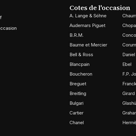
Cotes de l'occasion
A. Lange & Söhne
Chaum
f
Audemars Piguet
Chopa
occasion
B.R.M.
Conco
Baume et Mercier
Coru
Bell & Ross
Daniel
Blancpain
Ebel
Boucheron
F.P. J
Breguet
Franck
Breitling
Girard
Bulgari
Glashü
Cartier
Graha
Chanel
Herm