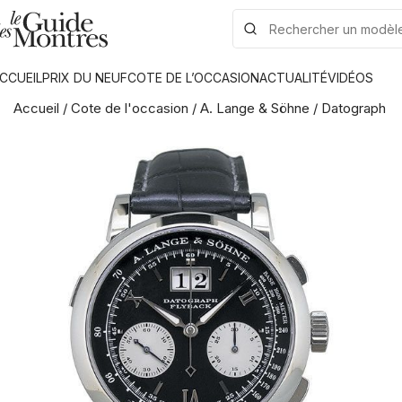
CCUEIL
PRIX DU NEUF
COTE DE L’OCCASION
ACTUALITÉ
VIDÉOS
Accueil
/
Cote de l'occasion
/
A. Lange & Söhne
/
Datograph