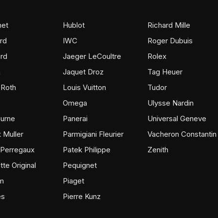
et
Hublot
Richard Mille
rd
IWC
Roger Dubuis
rd
Jaeger LeCoultre
Rolex
m
Jaquet Droz
Tag Heuer
 Roth
Louis Vuitton
Tudor
Omega
Ulysse Nardin
ourne
Panerai
Universal Geneve
 Muller
Parmigiani Fleurier
Vacheron Constantin
 Perregaux
Patek Philippe
Zenith
tte Original
Pequignet
m
Piaget
ès
Pierre Kunz