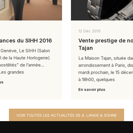
12 Déc 2015
ances du SIHH 2016
Vente prestige de n
Tajan
à Genève, Le SIHH (Salon
al de la Haute Horlogerie)
La Maison Tajan, située d
ostilités” de l’année
arrondissement à Paris, di
 Les grandes
mardi prochain, le 15 déce
à 18h00, quelques
us
En savoir plus
VOIR TOUTES LES ACTUALITÉS DE A. LANGE & SÖHNE