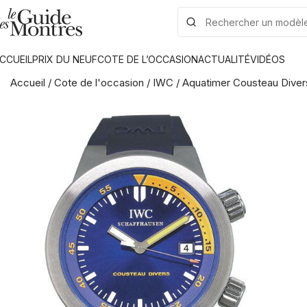
CCUEIL
PRIX DU NEUF
COTE DE L’OCCASION
ACTUALITÉ
VIDÉOS
Accueil
/
Cote de l'occasion
/
IWC
/
Aquatimer Cousteau Diver