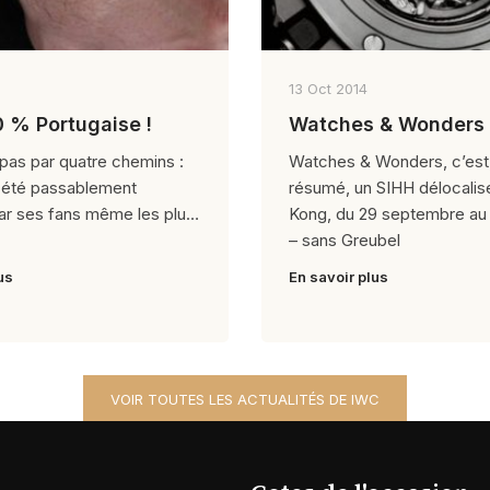
13 Oct 2014
: 100 % Portugaise !
Watches & Wonders
pas par quatre chemins :
Watches & Wonders, c’est
r été passablement
résumé, un SIHH délocalis
ar ses fans même les plus
Kong, du 29 septembre au
– sans Greubel
us
En savoir plus
VOIR TOUTES LES ACTUALITÉS DE IWC