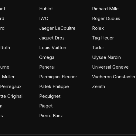
et
Hublot
Richard Mille
rd
IWC
Roger Dubuis
rd
Jaeger LeCoultre
Rolex
m
Jaquet Droz
Tag Heuer
 Roth
Louis Vuitton
Tudor
Omega
Ulysse Nardin
ourne
Panerai
Universal Geneve
 Muller
Parmigiani Fleurier
Vacheron Constantin
 Perregaux
Patek Philippe
Zenith
tte Original
Pequignet
m
Piaget
ès
Pierre Kunz