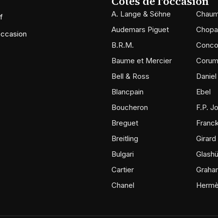
Cotes de l'occasion
A. Lange & Söhne
Chaum
f
Audemars Piguet
Chopa
occasion
B.R.M.
Conco
Baume et Mercier
Coru
Bell & Ross
Daniel
Blancpain
Ebel
Boucheron
F.P. J
Breguet
Franck
Breitling
Girard
Bulgari
Glashü
Cartier
Graha
Chanel
Herm