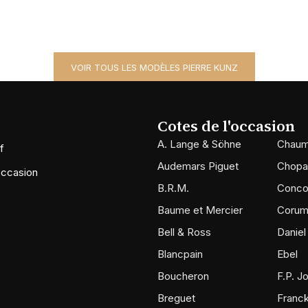
VOIR TOUS LES MODÈLES PIERRE KUNZ
Cotes de l'occasion
A. Lange & Söhne
Chaum
f
Audemars Piguet
Chopa
occasion
B.R.M.
Conco
Baume et Mercier
Coru
Bell & Ross
Daniel
Blancpain
Ebel
Boucheron
F.P. J
Breguet
Franck