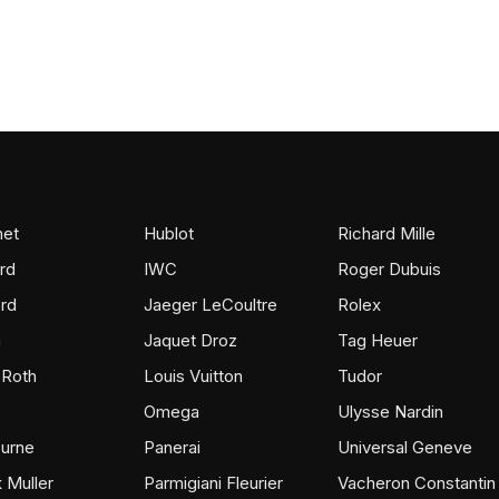
et
Hublot
Richard Mille
rd
IWC
Roger Dubuis
rd
Jaeger LeCoultre
Rolex
m
Jaquet Droz
Tag Heuer
 Roth
Louis Vuitton
Tudor
Omega
Ulysse Nardin
ourne
Panerai
Universal Geneve
 Muller
Parmigiani Fleurier
Vacheron Constantin