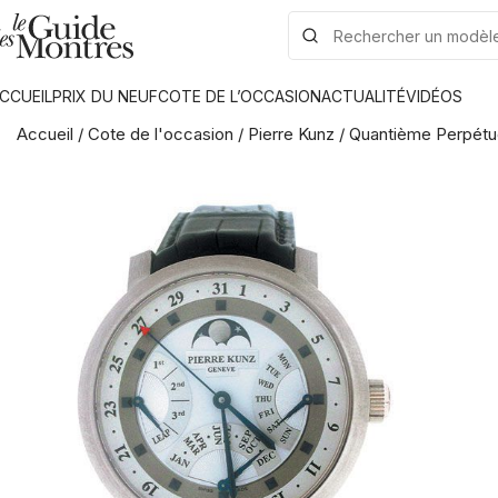
CCUEIL
PRIX DU NEUF
COTE DE L’OCCASION
ACTUALITÉ
VIDÉOS
Accueil
/
Cote de l'occasion
/
Pierre Kunz
/
Quantième Perpétu