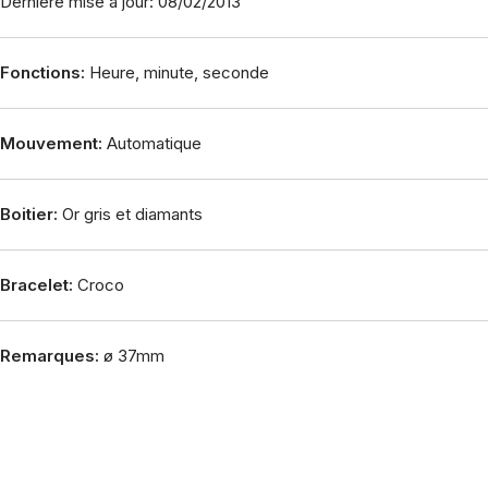
Dernière mise à jour: 08/02/2013
Fonctions:
Heure, minute, seconde
Mouvement:
Automatique
Boitier:
Or gris et diamants
Bracelet:
Croco
Remarques:
ø 37mm