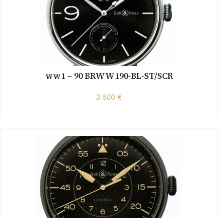
ww1 – 90 BRWW190-BL-ST/SCR
3 600 €