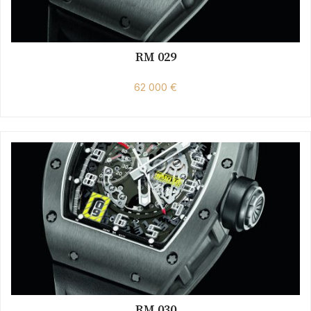
RM 029
62 000 €
RM 030