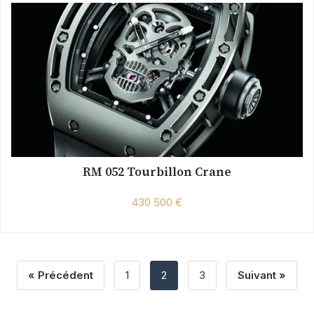
RM 052 Tourbillon Crane
430 500 €
« Précédent
1
2
3
Suivant »