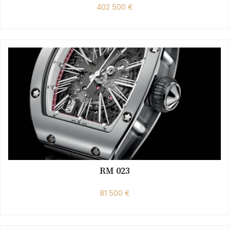
402 500 €
RM 023
81 500 €