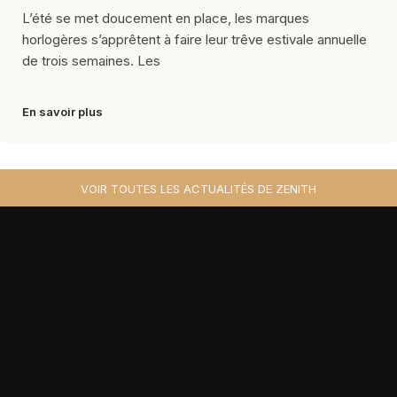
L’été se met doucement en place, les marques
horlogères s’apprêtent à faire leur trêve estivale annuelle
de trois semaines. Les
En savoir plus
VOIR TOUTES LES ACTUALITÉS DE ZENITH