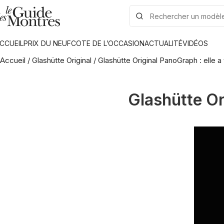
CCUEIL
PRIX DU NEUF
COTE DE L’OCCASION
ACTUALITÉ
VIDÉOS
Accueil
/
Glashütte Original
/
Glashütte Original PanoGraph : elle a
Glashütte Or