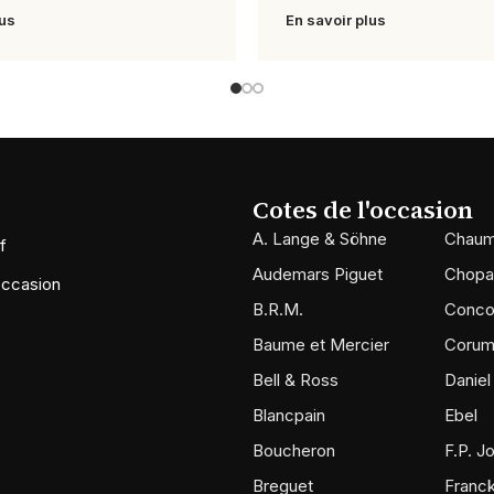
lus
En savoir plus
Cotes de l'occasion
A. Lange & Söhne
Chaum
f
Audemars Piguet
Chopa
occasion
B.R.M.
Conco
Baume et Mercier
Coru
Bell & Ross
Daniel
Blancpain
Ebel
Boucheron
F.P. J
Breguet
Franck