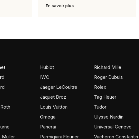
En savoir plus
et
Hublot
Richard Mille
rd
IWC
Roger Dubuis
rd
Jaeger LeCoultre
Rolex
m
Jaquet Droz
Tag Heuer
 Roth
Louis Vuitton
Tudor
Omega
Ulysse Nardin
ourne
Panerai
Universal Geneve
 Muller
Parmigiani Fleurier
Vacheron Constantin