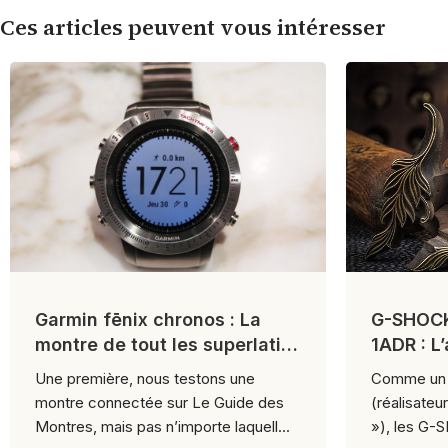
Ces articles peuvent vous intéresser
Garmin fēnix chronos : La
G-SHOC
montre de tout les superlatifs
1ADR : L
!
SHOCK !
Une première, nous testons une
Comme un 
montre connectée sur Le Guide des
(réalisateu
Montres, mais pas n’importe laquell...
»), les G-