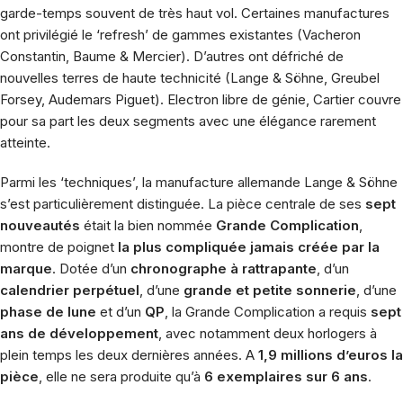
garde-temps souvent de très haut vol. Certaines manufactures
ont privilégié le ‘refresh’ de gammes existantes (
Vacheron
Constantin
,
Baume & Mercier
). D’autres ont défriché de
nouvelles terres de haute technicité (
Lange & Söhne
,
Greubel
Forsey
,
Audemars Piguet
). Electron libre de génie,
Cartier
couvre
pour sa part les deux segments avec une élégance rarement
atteinte.
Parmi les ‘techniques’, la manufacture allemande
Lange & Söhne
s’est particulièrement distinguée. La pièce centrale de ses
sept
nouveautés
était la bien nommée
Grande Complication
,
montre de poignet
la plus compliquée jamais créée par la
marque
. Dotée d’un
chronographe à rattrapante
, d’un
calendrier perpétuel
, d’une
grande et petite sonnerie
, d’une
phase de lune
et d’un
QP
, la
Grande Complication
a requis
sept
ans de développement
, avec notamment deux horlogers à
plein temps les deux dernières années. A
1,9 millions d’euros la
pièce
, elle ne sera produite qu’à
6 exemplaires sur 6 ans
.