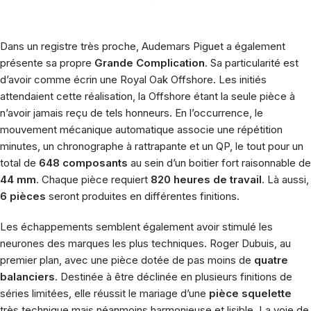
Dans un registre très proche,
Audemars Piguet
a également
présente sa propre
Grande Complication
. Sa particularité est
d’avoir comme écrin une
Royal Oak Offshore
. Les initiés
attendaient cette réalisation, la Offshore étant la seule pièce à
n’avoir jamais reçu de tels honneurs. En l’occurrence, le
mouvement mécanique automatique associe une
répétition
minutes
, un
chronographe à rattrapante
et un QP, le tout pour un
total de
648 composants
au sein d’un boitier fort raisonnable de
44 mm
. Chaque pièce requiert
820 heures de travail
. Là aussi,
6 pièces
seront produites en différentes finitions.
Les échappements semblent également avoir stimulé les
neurones des marques les plus techniques.
Roger Dubuis
, au
premier plan, avec une pièce dotée de pas moins de
quatre
balanciers
. Destinée à être déclinée en plusieurs finitions de
séries limitées, elle réussit le mariage d’une
pièce squelette
très technique mais néanmoins harmonieuse et lisible. La voie de