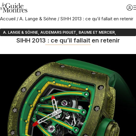
Accueil
/
A. Lange & Söhne
/
SIHH 2013 : ce qu’il fallait en retenir
,
,
,
A. LANGE & SÖHNE
AUDEMARS PIGUET
BAUME ET MERCIER
SIHH 2013 : ce qu’il fallait en retenir
,
,
,
CARTIER
RICHARD MILLE
ROGER DUBUIS
VACHERON CONSTANTIN