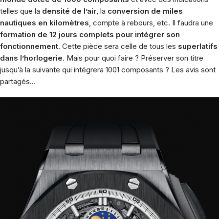
telles que la
densité de l’air
, la
conversion de miles
nautiques en kilomètres
, compte à rebours, etc. Il faudra une
formation de 12 jours complets pour intégrer son
fonctionnement
.
Cette pièce sera celle de tous les
superlatifs
dans l’horlogerie
. Mais pour quoi faire ? Préserver son titre
jusqu’à la suivante qui intégrera 1001 composants ? Les avis sont
partagés…