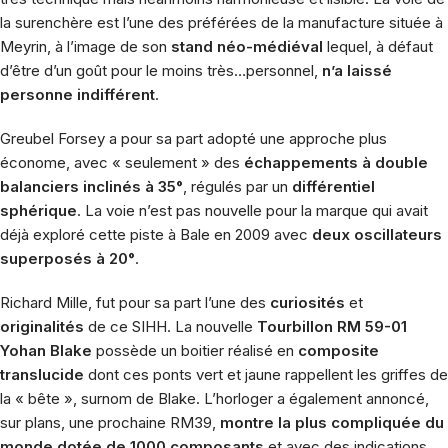
la surenchère est l’une des préférées de la manufacture située à
Meyrin, à l’image de son
stand néo-médiéval
lequel, à défaut
d’être d’un goût pour le moins très…personnel,
n’a laissé
personne indifférent
.
Greubel Forsey
a pour sa part adopté une approche plus
économe, avec « seulement » des
échappements à double
balanciers inclinés à 35°
, régulés par un
différentiel
sphérique
. La voie n’est pas nouvelle pour la marque qui avait
déjà exploré cette piste à
Bale
en 2009 avec
deux oscillateurs
superposés à 20°
.
Richard Mille
, fut pour sa part l’une des
curiosités
et
originalités
de ce SIHH. La nouvelle
Tourbillon RM 59-01
Yohan Blake
possède un boitier réalisé en
composite
translucide
dont ces ponts vert et jaune rappellent les griffes de
la « bête », surnom de Blake. L’horloger a également annoncé,
sur plans, une prochaine RM39,
montre la plus compliquée du
monde dotée de 1000 composants
et avec des indications