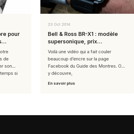
23 Oct 2014
re pour
Bell & Ross BR-X1 : modèle
os…
supersonique, prix
stratosphérique
notre
Voilà une vidéo qui a fait couler
is de
beaucoup d’encre sur la page
er son
Facebook du Guide des Montres. On
-temps si
y découvre,
En savoir plus