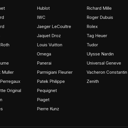
et
Hublot
Richard Mille
rd
IWC
Roger Dubuis
rd
Jaeger LeCoultre
Rolex
m
Jaquet Droz
Tag Heuer
 Roth
Louis Vuitton
Tudor
Omega
Ulysse Nardin
ourne
Panerai
Universal Geneve
 Muller
Parmigiani Fleurier
Vacheron Constantin
 Perregaux
Patek Philippe
Zenith
tte Original
Pequignet
m
Piaget
ès
Pierre Kunz