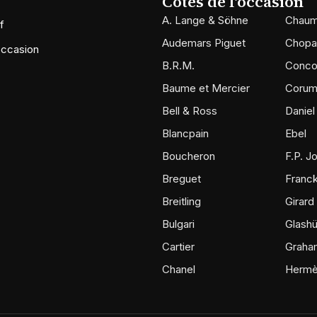
Cotes de l'occasion
A. Lange & Söhne
Chaum
f
Audemars Piguet
Chopa
occasion
B.R.M.
Conco
Baume et Mercier
Coru
Bell & Ross
Daniel
Blancpain
Ebel
Boucheron
F.P. J
Breguet
Franck
Breitling
Girard
Bulgari
Glashü
Cartier
Graha
Chanel
Herm