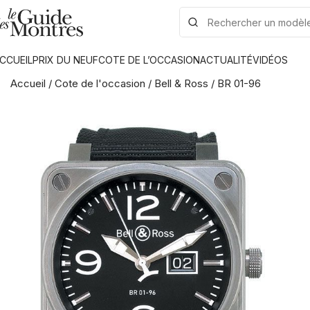
CCUEIL
PRIX DU NEUF
COTE DE L’OCCASION
ACTUALITÉ
VIDÉOS
Accueil
/
Cote de l'occasion
/
Bell & Ross
/
BR 01-96