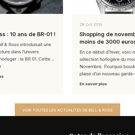
28 Oct 2014
ss : 10 ans de BR-01 !
Shopping de novemb
moins de 3000 eur
ll & Ross introduisait une
pture dans l’univers
En ce début d’hiver, voici 
horloger : la BR 01. Cette
sélection horlogère du mo
e
Novembre. Pourquoi boud
plaisir d’un nouveau garde
us
En savoir plus
VOIR TOUTES LES ACTUALITÉS DE BELL & ROSS