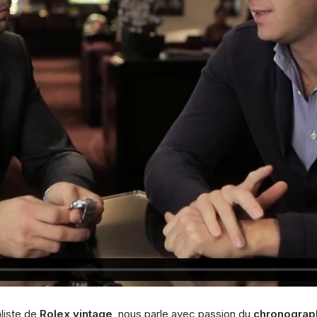
aliste de
Rolex vintage
, nous parle avec passion du
chronograph