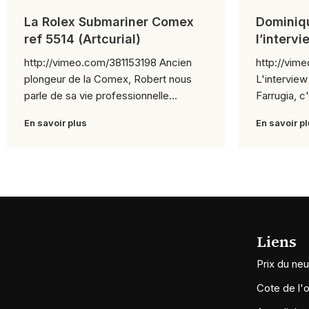
La Rolex Submariner Comex
Dominiqu
ref 5514 (Artcurial)
l’interv
intégrul
http://vimeo.com/381153198 Ancien
http://vim
plongeur de la Comex, Robert nous
L'intervie
parle de sa vie professionnelle...
Farrugia, c
Mont...
En savoir plus
En savoir p
Liens
Prix du neu
Cote de l'