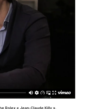
e Rolex « Jean-Claude Killy »
.