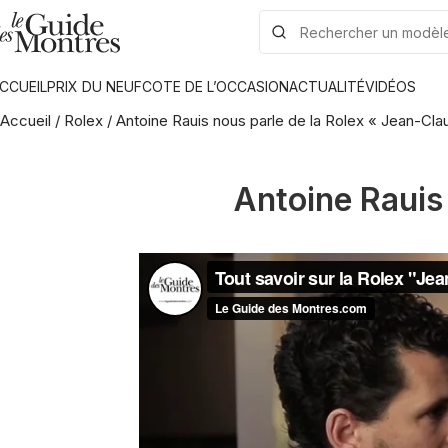
CCUEIL
PRIX DU NEUF
COTE DE L’OCCASION
ACTUALITÉ
VIDÉOS
Accueil
/
Rolex
/
Antoine Rauis nous parle de la Rolex « Jean-Clau
Antoine Rauis 