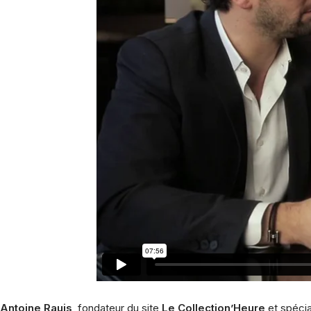
Antoine Rauis
, fondateur du site
Le Collection’Heure
et spéci