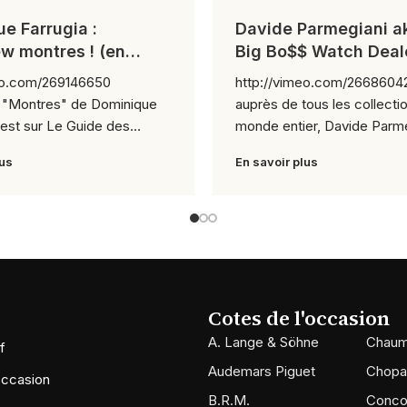
e Farrugia :
Davide Parmegiani a
iew montres ! (en
Big Bo$$ Watch Deal
e)
eo.com/269146650
http://vimeo.com/266860422 Co
w "Montres" de Dominique
auprès de tous les collecti
'est sur Le Guide des
monde entier, Davide Parme
lus
En savoir plus
Cotes de l'occasion
A. Lange & Söhne
Chaum
f
Audemars Piguet
Chopa
occasion
B.R.M.
Conco