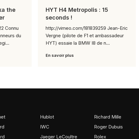
ka the
HYT H4 Metropolis : 15
er
seconds !
nnu
http://vimeo.com/181839259 Jean-Eric
onneurs du
Vergne (pilote de F1 et ambassadeur
gi...
HYT) essaie la BMW I8 de n...
En savoir plus
et
Hublot
Richard Mille
rd
IWC
Roger Dubuis
rd
Jaeger LeCoultre
Rolex