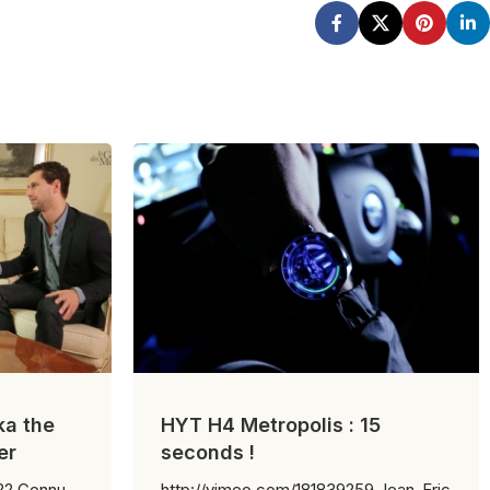
ka the
HYT H4 Metropolis : 15
er
seconds !
nnu
http://vimeo.com/181839259 Jean-Eric