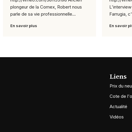
plongeur de la Comex, Robert nous
L'intervie
parle de sa vie professionnelle...
Farrugia, c
Mont...
En savoir plus
En savoir p
Liens
Prix du neu
Cote de l'
Actualité
Vidéos