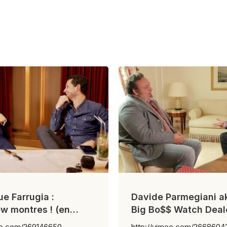
e Farrugia :
Davide Parmegiani a
iew montres ! (en
Big Bo$$ Watch Deal
e)
eo.com/269146650
http://vimeo.com/266860422 Co