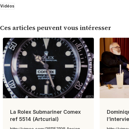
Vidéos
Ces articles peuvent vous intéresser
La Rolex Submariner Comex
Dominiqu
ref 5514 (Artcurial)
l’interv
intégrul
http://vimeo.com/381153198 Ancien
http://vim