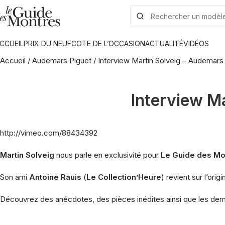
CCUEIL
PRIX DU NEUF
COTE DE L’OCCASION
ACTUALITÉ
VIDÉOS
Accueil
/
Audemars Piguet
/
Interview Martin Solveig – Audemars
Interview M
http://vimeo.com/88434392
Martin Solveig
nous parle en exclusivité pour
Le Guide des Mo
Son ami
Antoine Rauis
(
Le Collection’Heure
) revient sur l’or
Découvrez des anécdotes, des pièces inédites ainsi que les de