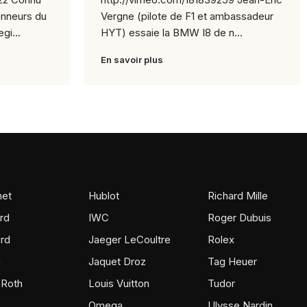
onneurs du
Vergne (pilote de F1 et ambassadeur
gi...
HYT) essaie la BMW I8 de n...
En savoir plus
et
Hublot
Richard Mille
rd
IWC
Roger Dubuis
rd
Jaeger LeCoultre
Rolex
m
Jaquet Droz
Tag Heuer
 Roth
Louis Vuitton
Tudor
Omega
Ulysse Nardin