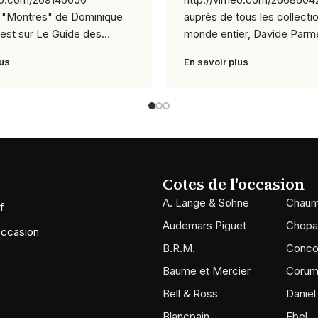
w "Montres" de Dominique
auprès de tous les collecti
'est sur Le Guide des
monde entier, Davide Parme
lus
En savoir plus
Cotes de l'occasion
A. Lange & Söhne
Chaum
f
Audemars Piguet
Chopa
occasion
B.R.M.
Conco
Baume et Mercier
Coru
Bell & Ross
Daniel
Blancpain
Ebel