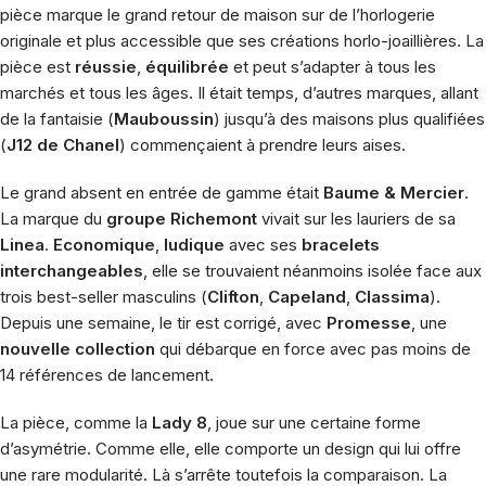
pièce marque le grand retour de maison sur de l’horlogerie
originale et plus accessible que ses créations horlo-joaillières. La
pièce est
réussie
,
équilibrée
et peut s’adapter à tous les
marchés et tous les âges. Il était temps, d’autres marques, allant
de la fantaisie (
Mauboussin
) jusqu’à des maisons plus qualifiées
(
J12 de Chanel
) commençaient à prendre leurs aises.
Le grand absent en entrée de gamme était
Baume & Mercier
.
La marque du
groupe Richemont
vivait sur les lauriers de sa
Linea
.
Economique
,
ludique
avec ses
bracelets
interchangeables
, elle se trouvaient néanmoins isolée face aux
trois best-seller masculins (
Clifton
,
Capeland
,
Classima
).
Depuis une semaine, le tir est corrigé, avec
Promesse
, une
nouvelle collection
qui débarque en force avec pas moins de
14 références de lancement.
La pièce, comme la
Lady 8
, joue sur une certaine forme
d’asymétrie. Comme elle, elle comporte un design qui lui offre
une rare modularité. Là s’arrête toutefois la comparaison. La