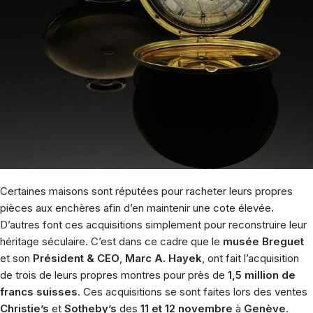
Certaines maisons sont réputées pour racheter leurs propres
pièces aux enchères afin d’en maintenir une cote élevée.
D’autres font ces acquisitions simplement pour reconstruire leur
héritage séculaire. C’est dans ce cadre que le
musée Breguet
et son
Président & CEO
,
Marc A. Hayek
, ont fait l’acquisition
de trois de leurs propres montres pour près de
1,5 million de
francs suisses
. Ces acquisitions se sont faites lors des ventes
Christie’s
et
Sotheby’s
des
11 et 12 novembre
à
Genève
.