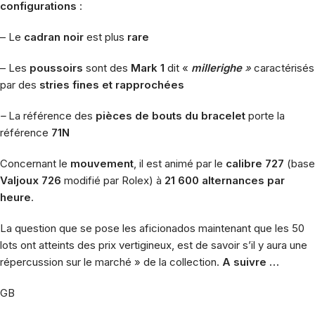
configurations
:
– Le
cadran noir
est plus
rare
– Les
poussoirs
sont des
Mark 1
dit «
millerighe
»
caractérisés
par des
stries fines et rapprochées
–
La référence des
pièces de bouts du bracelet
porte la
référence
71N
Concernant le
mouvement
, il est animé par le
calibre 727
(base
Valjoux 726
modifié par Rolex) à
21 600 alternances par
heure
.
La question que se pose les aficionados maintenant que les 50
lots ont atteints des prix vertigineux, est de savoir s’il y aura une
répercussion sur le marché » de la collection.
A suivre …
GB