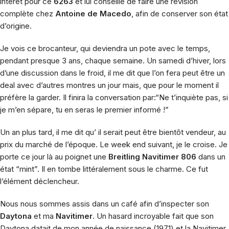
intérêt pour ce
6263
et lui conseille de faire une révision
complète chez
Antoine de Macedo
, afin de conserver son état
d’origine.
Je vois ce brocanteur, qui deviendra un pote avec le temps,
pendant presque 3 ans, chaque semaine. Un samedi d’hiver, lors
d’une discussion dans le froid, il me dit que l’on fera peut être un
deal avec d’autres montres un jour mais, que pour le moment il
préfère la garder. Il finira la conversation par:“Ne t’inquiète pas, si
je m’en sépare, tu en seras le premier informé !”
Un an plus tard, il me dit qu’ il serait peut être bientôt vendeur, au
prix du marché de l’époque. Le week end suivant, je le croise. Je
porte ce jour là au poignet une
Breitling Navitimer 806
dans un
état “mint”. Il en tombe littéralement sous le charme. Ce fut
l’élément déclencheur.
Nous nous sommes assis dans un café afin d’inspecter son
Daytona
et ma
Navitimer
. Un hasard incroyable fait que son
Daytona datait de mon année de naissance (1971) et la Navitimer