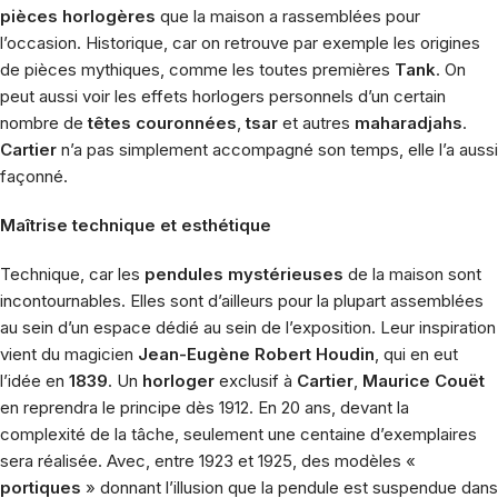
pièces horlogères
que la maison a rassemblées pour
l’occasion. Historique, car on retrouve par exemple les origines
de pièces mythiques, comme les toutes premières
Tank
. On
peut aussi voir les effets horlogers personnels d’un certain
nombre de
têtes couronnées
,
tsar
et autres
maharadjahs
.
Cartier
n’a pas simplement accompagné son temps, elle l’a aussi
façonné.
Maîtrise technique et esthétique
Technique, car les
pendules mystérieuses
de la maison sont
incontournables. Elles sont d’ailleurs pour la plupart assemblées
au sein d’un espace dédié au sein de l’exposition. Leur inspiration
vient du magicien
Jean-Eugène Robert Houdin
, qui en eut
l’idée en
1839
. Un
horloger
exclusif à
Cartier
,
Maurice Couët
en reprendra le principe dès 1912. En 20 ans, devant la
complexité de la tâche, seulement une centaine d’exemplaires
sera réalisée. Avec, entre 1923 et 1925, des modèles «
portiques
» donnant l’illusion que la pendule est suspendue dans